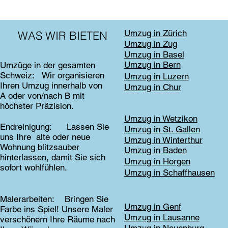
Umzug in Zürich
WAS WIR BIETEN
Umzug in Zug
Umzug in Basel
Umzug in Bern
Umzüge in der gesamten
Schweiz: Wir organisieren
Umzug in Luzern
Ihren Umzug innerhalb von
Umzug in Chur
A oder von/nach B mit
höchster Präzision.
Umzug in Wetzikon
Endreinigung: Lassen Sie
Umzug in St. Gallen
uns Ihre alte oder neue
Umzug in Winterthur
Wohnung blitzsauber
Umzug in Baden
hinterlassen, damit Sie sich
Umzug in Horgen
sofort wohlfühlen.
Umzug in Schaffhausen
Malerarbeiten: Bringen Sie
Umzug in Genf
Farbe ins Spiel! Unsere Maler
Umzug in Lausanne
verschönern Ihre Räume nach
Umzug in Neuenburg