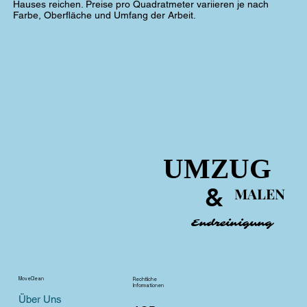
Hauses reichen. Preise pro Quadratmeter variieren je nach
Farbe, Oberfläche und Umfang der Arbeit.
UMZUG
UMZUG
&
&
MALEN
MALEN
Endreinigung
Endreinigung
MoveClean
Rechtliche
Informationen
Über Uns