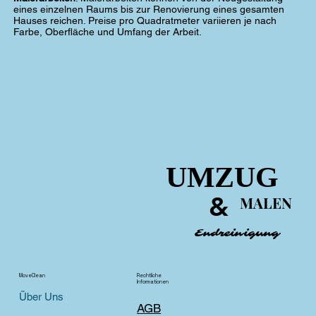
eines einzelnen Raums bis zur Renovierung eines gesamten
Hauses reichen. Preise pro Quadratmeter variieren je nach
Farbe, Oberfläche und Umfang der Arbeit.
UMZUG
UMZUG
&
&
MALEN
MALEN
Endreinigung
Endreinigung
MoveClean
Rechtliche
Informationen
Über Uns
AGB