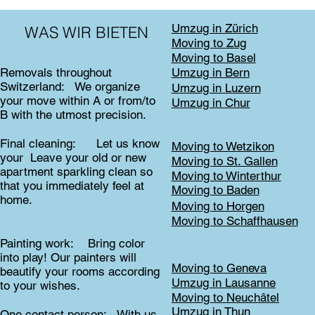
Umzug in Zürich
WAS WIR BIETEN
Moving to Zug
Moving to Basel
Umzug in Bern
Removals throughout
Switzerland: We organize
Umzug in Luzern
your move within A or from/to
Umzug in Chur
B with the utmost precision.
Final cleaning: Let us know
Moving to Wetzikon
your Leave your old or new
Moving to St. Gallen
apartment sparkling clean so
Moving to Winterthur
that you immediately feel at
Moving to Baden
home.
Moving to Horgen
Moving to Schaffhausen
Painting work: Bring color
into play! Our painters will
Moving to Geneva
beautify your rooms according
Umzug in Lausanne
to your wishes.
Moving to Neuchâtel
Umzug in Thun
One contact person: With us