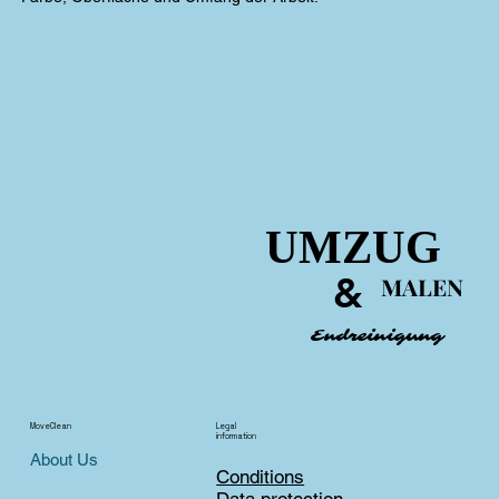
UMZUG
UMZUG
&
&
MALEN
MALEN
Endreinigung
Endreinigung
MoveClean
Legal
information
About Us
Conditions