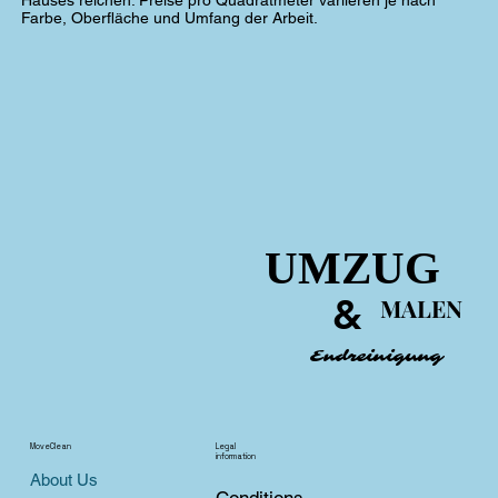
Hauses reichen. Preise pro Quadratmeter variieren je nach
Farbe, Oberfläche und Umfang der Arbeit.
UMZUG
UMZUG
&
&
MALEN
MALEN
Endreinigung
Endreinigung
MoveClean
Legal
information
About Us
Conditions