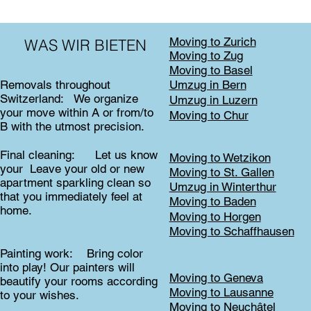
Moving to Zurich
WAS WIR BIETEN
Moving to Zug
Moving to Basel
Umzug in Bern
Removals throughout
Switzerland: We organize
Umzug in Luzern
your move within A or from/to
Moving to Chur
B with the utmost precision.
Final cleaning: Let us know
Moving to Wetzikon
your Leave your old or new
Moving to St. Gallen
apartment sparkling clean so
Umzug in Winterthur
that you immediately feel at
Moving to Baden
home.
Moving to Horgen
Moving to Schaffhausen
Painting work: Bring color
into play! Our painters will
Moving to Geneva
beautify your rooms according
Moving to Lausanne
to your wishes.
Moving to Neuchâtel