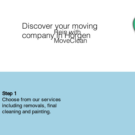
Discover your moving
Rein with
company in Horgen
MoveClean
Step 1
Choose from our services
including removals, final
cleaning and painting.