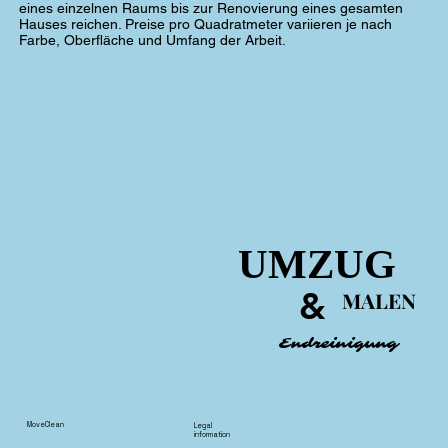
eines einzelnen Raums bis zur Renovierung eines gesamten
Hauses reichen. Preise pro Quadratmeter variieren je nach
Farbe, Oberfläche und Umfang der Arbeit.
UMZUG
UMZUG
&
&
MALEN
MALEN
Endreinigung
Endreinigung
MoveClean
Legal
information