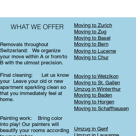
Moving to Zurich
WHAT WE OFFER
Moving to Zug
Moving to Basel
Moving to Bern
Removals throughout
Switzerland: We organize
Moving to Lucerne
your move within A or from/to
Moving to Chur
B with the utmost precision.
Final cleaning: Let us know
Moving to Wetzikon
your Leave your old or new
Moving to St. Gallen
apartment sparkling clean so
Umzug in Winterthur
that you immediately feel at
Moving to Baden
home.
Moving to Horgen
Moving to Schaffhausen
Painting work: Bring color
into play! Our painters will
Umzug in Genf
beautify your rooms according
Umzug in Lausanne