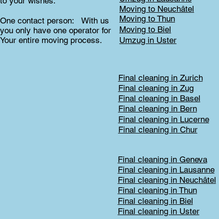
to your wishes.
Moving to Neuchâtel
Moving to Thun
One contact person: With us
Moving to Biel
you only have one operator for
Your entire moving process.
Umzug in Uster
Final cleaning in Zurich
Final cleaning in Zug
Final cleaning in Basel
Final cleaning in Bern
Final cleaning in Lucerne
Final cleaning in Chur
Final cleaning in Geneva
Final cleaning in Lausanne
Final cleaning in Neuchâtel
Final cleaning in Thun
Final cleaning in Biel
Final cleaning in Uster