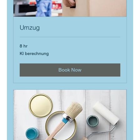
Umzug
8 hr
KI
KI berechnung
berechnung
Book Now