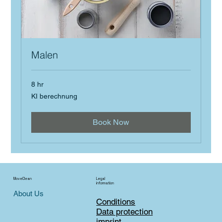
Malen
8 hr
KI
KI berechnung
berechnung
Book Now
MoveClean
Legal
information
About Us
Conditions
Data protection
imprint