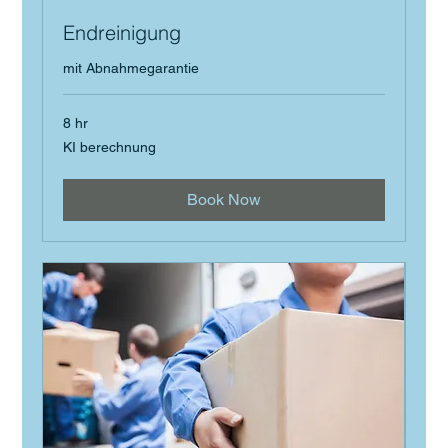
Endreinigung
mit Abnahmegarantie
8 hr
KI
KI berechnung
berechnung
Book Now